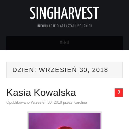
SINGHARVEST
INFORMACJE O ARTYSTACH POLSKICH
MENU
STRONA GŁÓWNA
DZIEN:
WRZESIEŃ 30, 2018
KONTAKT
Kasia Kowalska
0
Opublikowano
Wrzesień 30, 2018
przez
Karolina