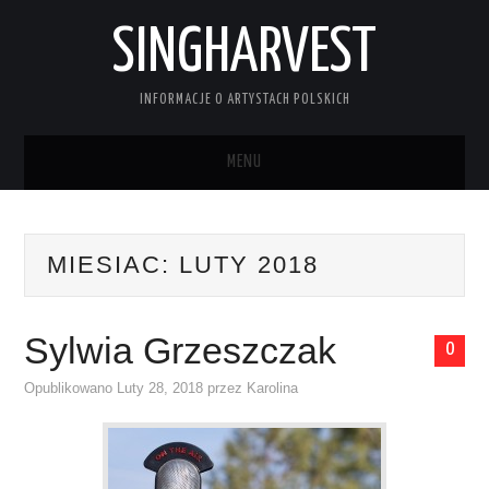
SINGHARVEST
INFORMACJE O ARTYSTACH POLSKICH
MENU
STRONA GŁÓWNA
MIESIAC:
LUTY 2018
KONTAKT
Sylwia Grzeszczak
0
Opublikowano
Luty 28, 2018
przez
Karolina