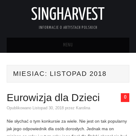
SINGHARVEST
INFORMACJE O ARTYSTACH POLSKICH
MENU
STRONA GŁÓWNA
MIESIAC:
LISTOPAD 2018
KONTAKT
Eurowizja dla Dzieci
0
Opublikowano
Listopad 30, 2018
przez
Karolina
Nie słychać o tym konkursie za wiele. Nie jest on tak popularny
jak jego odpowiednik dla osób dorosłych. Jednak ma on