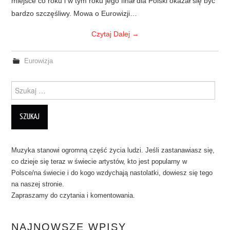
miejsce co roku i w tym roku jego finał dla Polski okazał się być
bardzo szczęśliwy. Mowa o Eurowizji…
Czytaj Dalej
→
Eurowizja
Szukanie dla:
Muzyka stanowi ogromną część życia ludzi. Jeśli zastanawiasz się,
co dzieje się teraz w świecie artystów, kto jest popularny w
Polsce/na świecie i do kogo wzdychają nastolatki, dowiesz się tego
na naszej stronie.
Zapraszamy do czytania i komentowania.
NAJNOWSZE WPISY