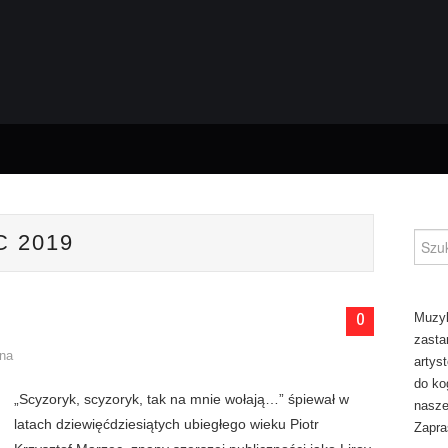
 2019
Szuka
0
Muzyk
zasta
ina
artys
do ko
„Scyzoryk, scyzoryk, tak na mnie wołają…” śpiewał w
naszej
latach dziewięćdziesiątych ubiegłego wieku Piotr
Zapra