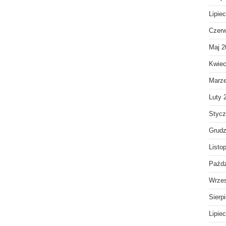
Lipie
Czerw
Maj 2
Kwiec
Marz
Luty 
Stycz
Grudz
Listo
Paźdz
Wrzes
Sierp
Lipie