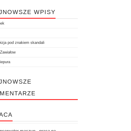
JNOWSZE WPISY
nek
izja pod znakiem skandali
 Zawiałow
iepura
JNOWSZE
MENTARZE
ACA
nserwator maszyn - praca na...