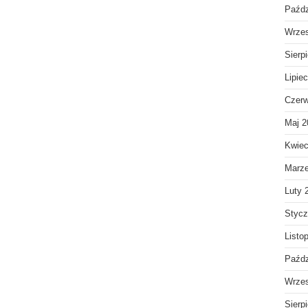
Paźdz
Wrzes
Sierp
Lipie
Czerw
Maj 2
Kwiec
Marz
Luty 
Stycz
Listo
Paźdz
Wrzes
Sierp