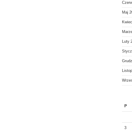
Czerw
Maj 2
Kwiec
Marz
Luty 
Stycz
Grudz
Listo
Wrzes
P
3