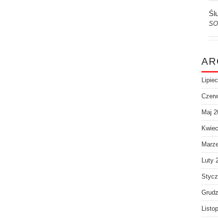
Śl
SO
AR
Lipie
Czerw
Maj 2
Kwiec
Marz
Luty 
Stycz
Grudz
Listo