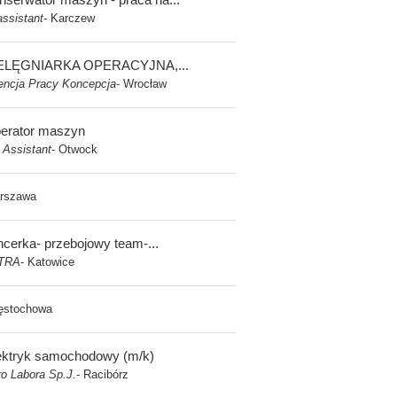
assistant
Karczew
-
ELĘGNIARKA OPERACYJNA,...
encja Pracy Koncepcja
Wrocław
-
erator maszyn
 Assistant
Otwock
-
rszawa
ncerka- przebojowy team-...
TRA
Katowice
-
ęstochowa
ektryk samochodowy (m/k)
o Labora Sp.J.
Racibórz
-