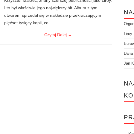
Krzysztof Marzec, znany szerszej publiczności jako Liroy.
I to był właściwie jego największy hit. Album z tym
NA
utworem sprzedał się w nakładzie przekraczającym
pięćset tysięcy kopii, co…
Orga
Liroy
Czytaj Dalej
→
Eurow
Daria
Jan K
NA
KO
PR
Ko