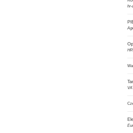
hr-
PI
Ag
Op
HR
Wa
Ta
VA
Cz
El
Eur