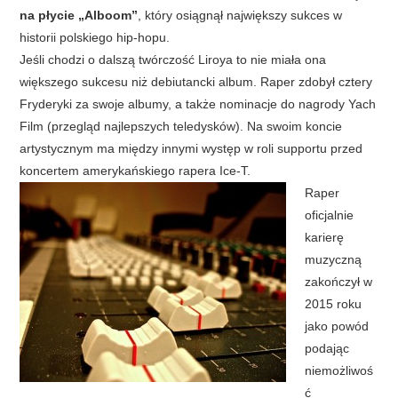
na płycie „Alboom”
, który osiągnął największy sukces w
historii polskiego hip-hopu.
Jeśli chodzi o dalszą twórczość Liroya to nie miała ona
większego sukcesu niż debiutancki album. Raper zdobył cztery
Fryderyki za swoje albumy, a także nominacje do nagrody Yach
Film (przegląd najlepszych teledysków). Na swoim koncie
artystycznym ma między innymi występ w roli supportu przed
koncertem amerykańskiego rapera Ice-T.
Raper
oficjalnie
karierę
muzyczną
zakończył w
2015 roku
jako powód
podając
niemożliwoś
ć