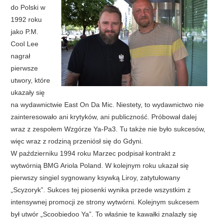
do Polski w
1992 roku
jako P.M.
Cool Lee
nagrał
pierwsze
utwory, które
ukazały się
na wydawnictwie East On Da Mic. Niestety, to wydawnictwo nie
zainteresowało ani krytyków, ani publiczność. Próbował dalej
wraz z zespołem Wzgórze Ya-Pa3. Tu także nie było sukcesów,
więc wraz z rodziną przeniósł się do Gdyni.
W październiku 1994 roku Marzec podpisał kontrakt z
wytwórnią BMG Ariola Poland. W kolejnym roku ukazał się
pierwszy singiel sygnowany ksywką Liroy, zatytułowany
„Scyzoryk”. Sukces tej piosenki wynika przede wszystkim z
intensywnej promocji ze strony wytwórni. Kolejnym sukcesem
był utwór „Scoobiedoo Ya”. To właśnie te kawałki znalazły się