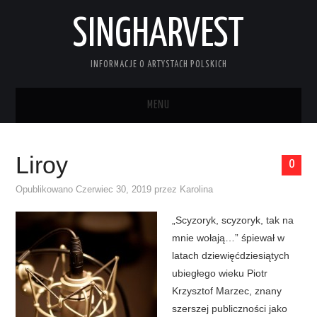
SINGHARVEST
INFORMACJE O ARTYSTACH POLSKICH
MENU
STRONA GŁÓWNA
Liroy
0
KONTAKT
Opublikowano
Czerwiec 30, 2019
przez
Karolina
„Scyzoryk, scyzoryk, tak na
mnie wołają…” śpiewał w
latach dziewięćdziesiątych
ubiegłego wieku Piotr
Krzysztof Marzec, znany
szerszej publiczności jako