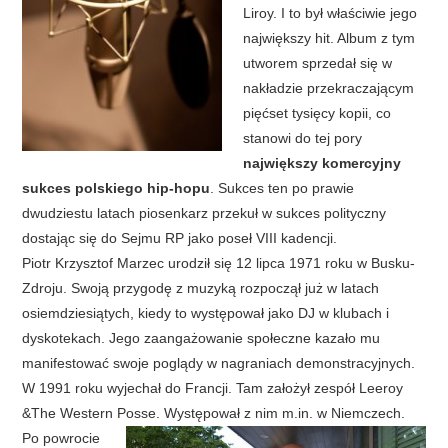
Liroy. I to był właściwie jego
największy hit. Album z tym
utworem sprzedał się w
nakładzie przekraczającym
pięćset tysięcy kopii, co
stanowi do tej pory
największy komercyjny
sukces polskiego hip-hopu
. Sukces ten po prawie
dwudziestu latach piosenkarz przekuł w sukces polityczny
dostając się do Sejmu RP jako poseł VIII kadencji.
Piotr Krzysztof Marzec urodził się 12 lipca 1971 roku w Busku-
Zdroju. Swoją przygodę z muzyką rozpoczął już w latach
osiemdziesiątych, kiedy to występował jako DJ w klubach i
dyskotekach. Jego zaangażowanie społeczne kazało mu
manifestować swoje poglądy w nagraniach demonstracyjnych.
W 1991 roku wyjechał do Francji. Tam założył zespół Leeroy
&The Western Posse. Występował z nim m.in. w Niemczech.
Po powrocie