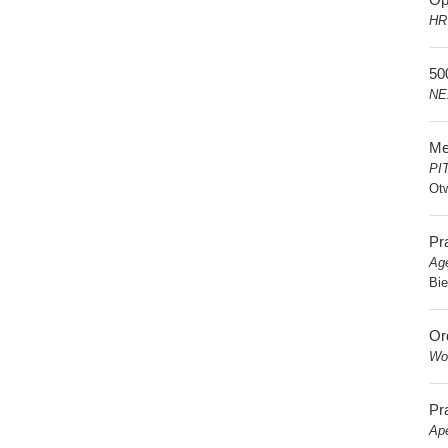
HR
50
NE
Me
PI
Ot
Pr
Age
Bie
Ord
Wo
Pra
Ape