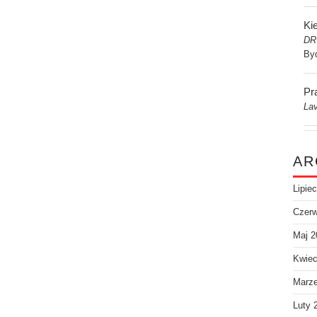
Kie
DR
By
Pr
Lav
AR
Lipie
Czerw
Maj 2
Kwiec
Marz
Luty 