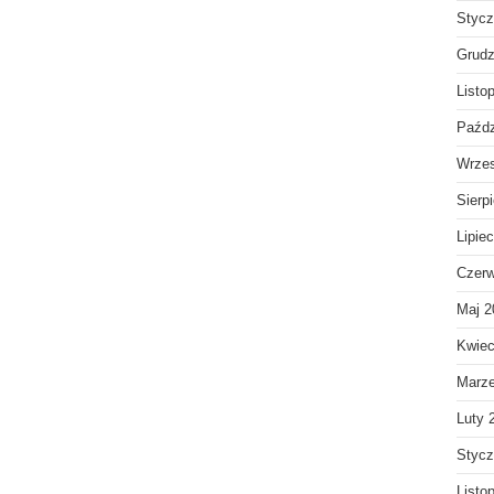
Stycz
Grudz
Listo
Paźdz
Wrzes
Sierp
Lipie
Czerw
Maj 2
Kwiec
Marz
Luty 
Stycz
Listo