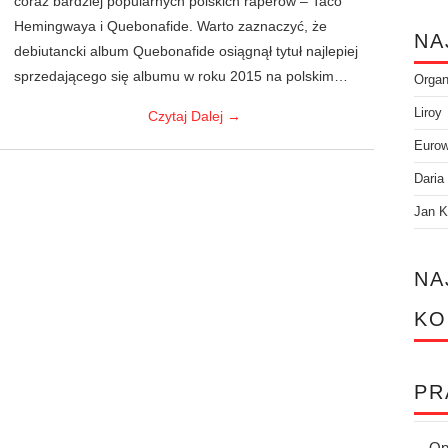
coraz bardziej popularnych polskich raperów – Taco
Hemingwaya i Quebonafide. Warto zaznaczyć, że
NA
debiutancki album Quebonafide osiągnął tytuł najlepiej
sprzedającego się albumu w roku 2015 na polskim…
Orga
Liroy
Czytaj Dalej
→
Eurow
Daria
Jan K
NA
KO
PR
Op