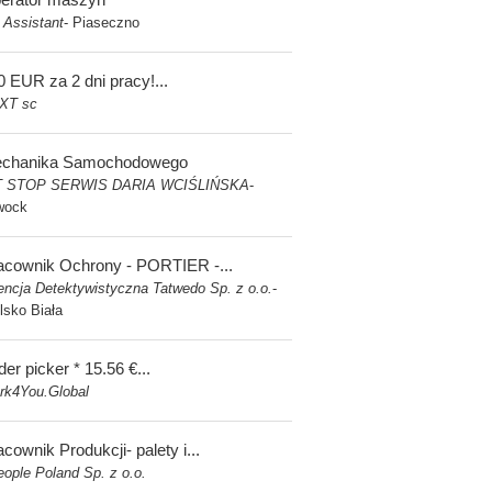
 Assistant
Piaseczno
-
0 EUR za 2 dni pracy!...
XT sc
chanika Samochodowego
T STOP SERWIS DARIA WCIŚLIŃSKA
-
wock
acownik Ochrony - PORTIER -...
ncja Detektywistyczna Tatwedo Sp. z o.o.
-
lsko Biała
er picker * 15.56 €...
rk4You.Global
cownik Produkcji- palety i...
ople Poland Sp. z o.o.