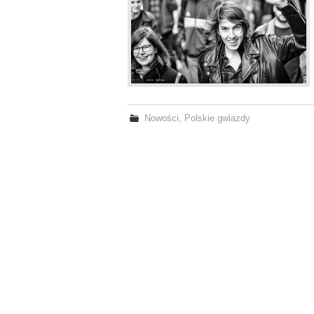
Nowości
,
Polskie gwiazdy