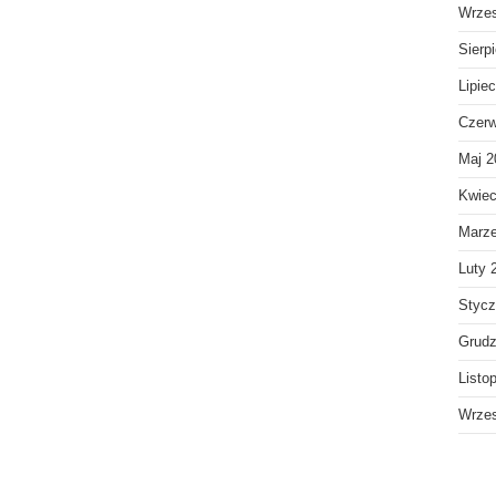
Wrzes
Sierp
Lipie
Czerw
Maj 2
Kwiec
Marz
Luty 
Stycz
Grudz
Listo
Wrzes