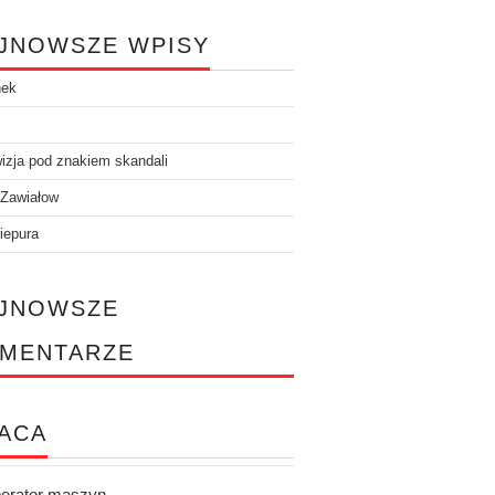
JNOWSZE WPISY
nek
izja pod znakiem skandali
 Zawiałow
iepura
JNOWSZE
MENTARZE
ACA
erator maszyn