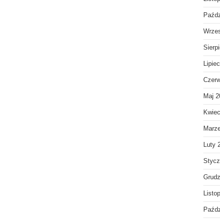
Paźdz
Wrzes
Sierp
Lipie
Czerw
Maj 2
Kwiec
Marz
Luty 
Stycz
Grudz
Listo
Paźdz