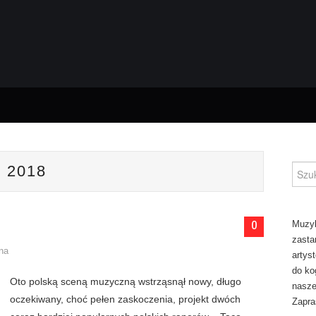
 2018
Szuka
0
Muzyk
zasta
ina
artys
do ko
Oto polską sceną muzyczną wstrząsnął nowy, długo
naszej
oczekiwany, choć pełen zaskoczenia, projekt dwóch
Zapra