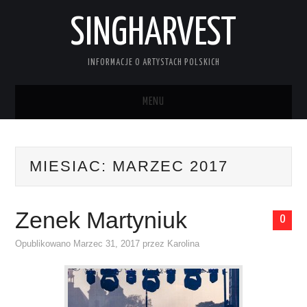
SINGHARVEST
INFORMACJE O ARTYSTACH POLSKICH
MENU
STRONA GŁÓWNA
MIESIAC:
MARZEC 2017
KONTAKT
Zenek Martyniuk
0
Opublikowano
Marzec 31, 2017
przez
Karolina