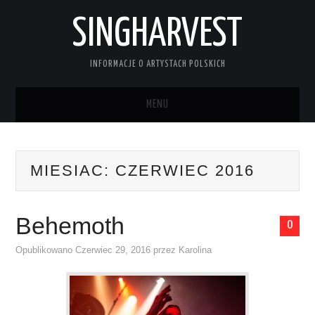
SINGHARVEST
INFORMACJE O ARTYSTACH POLSKICH
MENU
STRONA GŁÓWNA
MIESIAC:
CZERWIEC 2016
KONTAKT
Behemoth
0
Opublikowano
Czerwiec 29, 2016
przez
Karolina