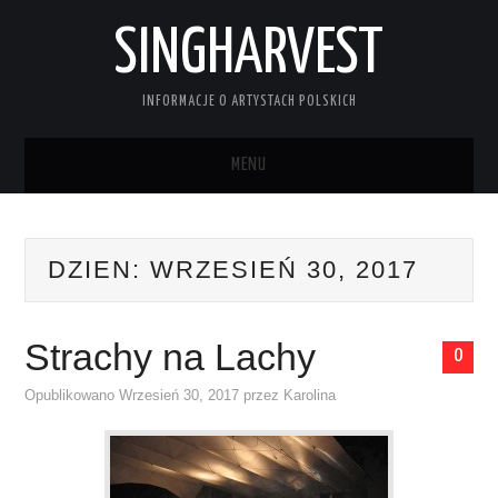
SINGHARVEST
INFORMACJE O ARTYSTACH POLSKICH
MENU
STRONA GŁÓWNA
DZIEN:
WRZESIEŃ 30, 2017
KONTAKT
Strachy na Lachy
0
Opublikowano
Wrzesień 30, 2017
przez
Karolina