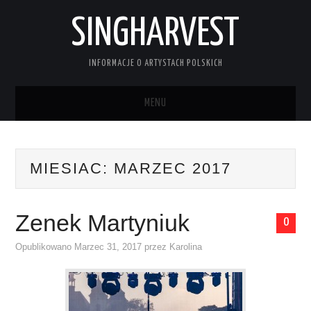
SINGHARVEST
INFORMACJE O ARTYSTACH POLSKICH
MENU
STRONA GŁÓWNA
MIESIAC:
MARZEC 2017
KONTAKT
Zenek Martyniuk
0
Opublikowano
Marzec 31, 2017
przez
Karolina