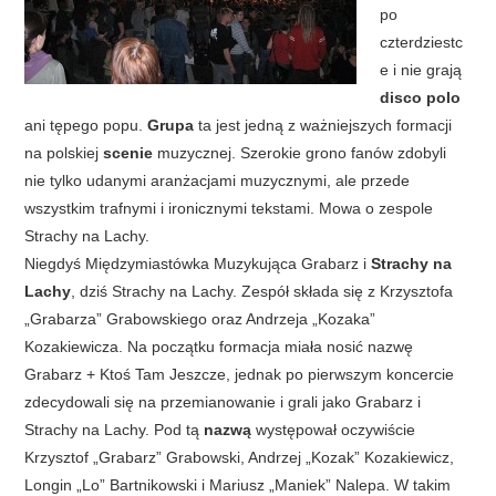
po
czterdziestc
e i nie grają
disco polo
ani tępego popu.
Grupa
ta jest jedną z ważniejszych formacji
na polskiej
scenie
muzycznej. Szerokie grono fanów zdobyli
nie tylko udanymi aranżacjami muzycznymi, ale przede
wszystkim trafnymi i ironicznymi tekstami. Mowa o zespole
Strachy na Lachy.
Niegdyś Międzymiastówka Muzykująca Grabarz i
Strachy na
Lachy
, dziś Strachy na Lachy. Zespół składa się z Krzysztofa
„Grabarza” Grabowskiego oraz Andrzeja „Kozaka”
Kozakiewicza. Na początku formacja miała nosić nazwę
Grabarz + Ktoś Tam Jeszcze, jednak po pierwszym koncercie
zdecydowali się na przemianowanie i grali jako Grabarz i
Strachy na Lachy. Pod tą
nazwą
występował oczywiście
Krzysztof „Grabarz” Grabowski, Andrzej „Kozak” Kozakiewicz,
Longin „Lo” Bartnikowski i Mariusz „Maniek” Nalepa.
W takim