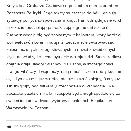
Krzysztofa Grabarza Grabowskiego. Jest on m.in. laureatem
Paszportu
Polityki
. Jego teksty są szczere do bólu, opisują
sytuację polityczno-społeczną w kraju. Fani odnajdują się w ich
przekazie, podzielają go i wskazują jego autentyczność.
Grabarz
wydaje się być spokojnym rebeliantem, który bardziej
woli
walczyć
słowem i nutą niż rzeczywiście wyprowadzać
zniesmaczonych i zdegustowanych, a nawet zawiedzionych i
złych na władzę i obecną sytuację w kraju ludzi. Stacje radiowe
chętnie grają utwory Strachów Na Lachy, w szczególności
„Tango Piła” czy „Twoje oczy lubią mnie”, „Dzień dobry kocham
cię”. Tymczasem już wkrótce ma się ukazać kolejny, ósmy już
album
grupy pod tytułem „Przechodzień o wschodzie”. Na
początku października fani zespołu będą mogli spotkać się ze
swoimi idolami w dwóch wybranych salonach Empiku – w
Warszawie
i w Poznaniu.
Polskie gwiazdy