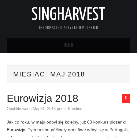
SINGHARVEST
INFORMACJE O ARTYSTACH POLSKICH
MENU
STRONA GŁÓWNA
MIESIAC:
MAJ 2018
KONTAKT
Eurowizja 2018
0
Opublikowano
Maj 31, 2018
przez
Karolina
Jak co roku, w maju odbył się kolejny, już 63 konkurs piosenki
Eurowizja. Tym razem półfinały oraz finał odbył się w Portugalii,