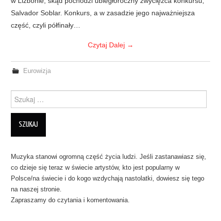
w Lizbonie, skąd pochodzi ubiegłoroczny zwycięzca konkursu,
Salvador Soblar. Konkurs, a w zasadzie jego najważniejsza
część, czyli półfinały…
Czytaj Dalej
→
Eurowizja
Szukanie dla:
Muzyka stanowi ogromną część życia ludzi. Jeśli zastanawiasz się,
co dzieje się teraz w świecie artystów, kto jest popularny w
Polsce/na świecie i do kogo wzdychają nastolatki, dowiesz się tego
na naszej stronie.
Zapraszamy do czytania i komentowania.