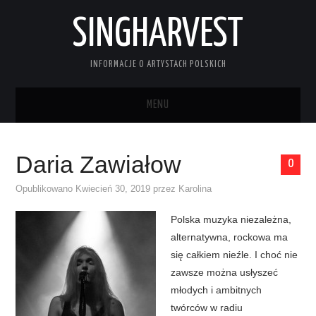
SINGHARVEST
INFORMACJE O ARTYSTACH POLSKICH
MENU
STRONA GŁÓWNA
Daria Zawiałow
0
KONTAKT
Opublikowano
Kwiecień 30, 2019
przez
Karolina
Polska muzyka niezależna,
alternatywna, rockowa ma
się całkiem nieźle. I choć nie
zawsze można usłyszeć
młodych i ambitnych
twórców w radiu