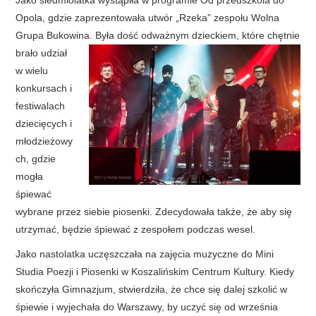
Jako siedmiolatka wystąpiła w programie Od przedszkola do
Opola, gdzie zaprezentowała utwór „Rzeka” zespołu Wolna
Grupa Bukowina.
Była dość odważnym dzieckiem, które chętnie
brało udział
w wielu
konkursach i
festiwalach
dziecięcych i
młodzieżowy
ch, gdzie
mogła
śpiewać
wybrane przez siebie piosenki. Zdecydowała także, że aby się
utrzymać, będzie śpiewać z zespołem podczas wesel.
Jako nastolatka uczęszczała na zajęcia muzyczne do Mini
Studia Poezji i Piosenki w Koszalińskim Centrum Kultury. Kiedy
skończyła Gimnazjum, stwierdziła, że chce się dalej szkolić w
śpiewie i wyjechała do Warszawy, by uczyć się od września