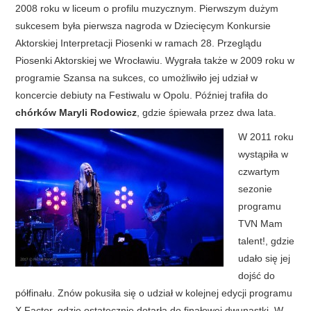
2008 roku w liceum o profilu muzycznym. Pierwszym dużym
sukcesem była pierwsza nagroda w Dziecięcym Konkursie
Aktorskiej Interpretacji Piosenki w ramach 28. Przeglądu
Piosenki Aktorskiej we Wrocławiu. Wygrała także w 2009 roku w
programie Szansa na sukces, co umożliwiło jej udział w
koncercie debiuty na Festiwalu w Opolu. Później trafiła do
chórków Maryli Rodowicz
, gdzie śpiewała przez dwa lata.
W 2011 roku
wystąpiła w
czwartym
sezonie
programu
TVN Mam
talent!, gdzie
udało się jej
dojść do
półfinału. Znów pokusiła się o udział w kolejnej edycji programu
X Factor, gdzie ostatecznie dotarła do finałowej dwunastki. W