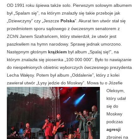
OD 1991 roku śpiewa także solo. Pierwszym solowym albumem
był „Spalam się”, na którym znalazły się takie przeboje jak
„Dziewczyny” czy „Jeszcze
Polska
”. Akurat ten utwór stał się
przedmiotem sporu sądowego z ówczesnym senatorem z
ZChN Janem Szafrańcem, który stwierdził, że utwór jest
paszkwilem na hymn narodowy. Sprawę jednak umorzono.
Następnym głośnym
krążkiem
był album „Spalaj się!”, na
którym znalazła się piosenka „100 000 000”. Było to nawiązanie
do niespełnionych obietnic wyborczych ówczesnego prezydenta
Lecha Wałęsy. Potem był album „Oddalenie”, który z kolei
zawierał utwór „Łysy jedzie do Moskwy”.
Mowa tu o Józefie
Oleksym,
który udał
się do
Moskwy
podczas
agresji
zbrojnej na