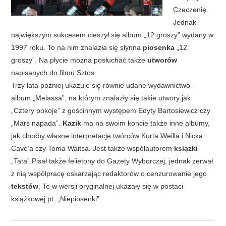
Czeczenię.
Jednak
największym sukcesem cieszył się album „12 groszy” wydany w
1997 roku. To na nim znalazła się słynna
piosenka
„12
groszy”. Na płycie można posłuchać także
utworów
napisanych do filmu Sztos.
Trzy lata później ukazuje się równie udane wydawnictwo –
album „Melassa”, na którym znalazły się takie utwory jak
„Cztery pokoje” z gościnnym występem Edyty Bartosiewicz czy
„Mars napada”.
Kazik
ma na swoim koncie także inne albumy,
jak choćby własne interpretacje twórców Kurta Weilla i Nicka
Cave’a czy Toma Waitsa. Jest także współautorem
książki
„Tata”.Pisał także felietony do Gazety Wyborczej, jednak zerwał
z nią współpracę oskarżając redaktorów o cenzurowanie jego
tekstów
. Te w wersji oryginalnej ukazały się w postaci
książkowej pt. „Niepiosenki”.