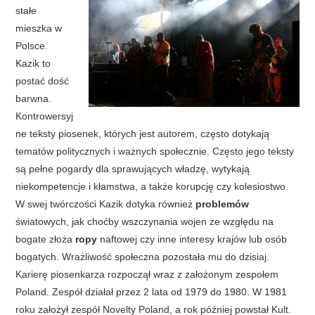
stałe
mieszka w
Polsce.
Kazik to
postać dość
barwna.
Kontrowersyj
ne teksty piosenek, których jest autorem, często dotykają
tematów politycznych i ważnych społecznie. Często jego teksty
są pełne pogardy dla sprawujących władzę, wytykają
niekompetencje i kłamstwa, a także korupcję czy kolesiostwo.
W swej twórczości Kazik dotyka również
problemów
światowych, jak choćby wszczynania wojen ze względu na
bogate złoża
ropy
naftowej czy inne interesy krajów lub osób
bogatych. Wrażliwość społeczna pozostała mu do dzisiaj.
Karierę piosenkarza rozpoczął wraz z założonym zespołem
Poland. Zespół działał przez 2 lata od 1979 do 1980. W 1981
roku założył zespół Novelty Poland, a rok później powstał Kult.