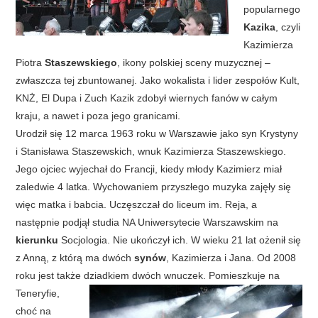
popularnego
Kazika
, czyli
Kazimierza
Piotra
Staszewskiego
, ikony polskiej sceny muzycznej –
zwłaszcza tej zbuntowanej. Jako wokalista i lider zespołów Kult,
KNŻ, El Dupa i Zuch Kazik zdobył wiernych fanów w całym
kraju, a nawet i poza jego granicami.
Urodził się 12 marca 1963 roku w Warszawie jako syn Krystyny
i Stanisława Staszewskich, wnuk Kazimierza Staszewskiego.
Jego ojciec wyjechał do Francji, kiedy młody Kazimierz miał
zaledwie 4 latka. Wychowaniem przyszłego muzyka zajęły się
więc matka i babcia. Uczęszczał do liceum im. Reja, a
następnie podjął studia NA Uniwersytecie Warszawskim na
kierunku
Socjologia. Nie ukończył ich. W wieku 21 lat ożenił się
z Anną, z którą ma dwóch
synów
, Kazimierza i Jana. Od 2008
roku jest także dziadkiem dwóch wnuczek.
Pomieszkuje na
Teneryfie,
choć na