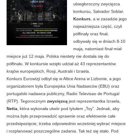
ubiegłoroczny zwycięzca
konkursu, Salvador Soblar.
Konkurs
, a w zasadzie jego
najważniejsza część, czyli
półfinały oraz finał,
odbywały się w dniach 8-10
maja, natomiast finał miał
miejsce już 12 maja. Polska niestety nie dostała się do
półfinału. W konkursie wzięło udział aż 43 reprezentantów
krajów europejskich, Rosji, Australii i Izraela.
Konkurs Eurowizji odbył się w Altice Arena w Lizbonie, a jego
organizatorem była Europejska Unia Nadawców (EBU) oraz
portugalski nadawca publiczny, Radio Televisao de Portugal
(RTP). Tegorocznym
zwycięzcą
jest reprezentantka Izraela,
Netta
, która wykonała utwór pod tytułem „Toy”. Jednak, aby
można było przeprowadzić sprawnie oraz efektownie całe
przedsięwzięcie, trzeba odpowiednio wcześniej wybrać miejsce
i rozplanować poszczególne zadania. Tak też się stało. Pod