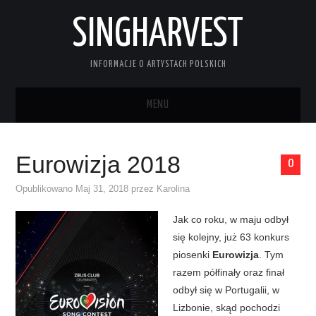
SINGHARVEST
INFORMACJE O ARTYSTACH POLSKICH
MENU
STRONA GŁÓWNA
Eurowizja 2018
0
KONTAKT
Opublikowano
Maj 31, 2018
przez
Karolina
Jak co roku, w maju odbył
się kolejny, już 63 konkurs
piosenki
Eurowizja
. Tym
razem półfinały oraz finał
odbył się w Portugalii, w
Lizbonie, skąd pochodzi