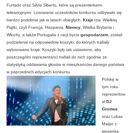
Furtado oraz Silvia Slberto, które są prezenterkami
telewizyjnymi. Losowanie uczestników konkursu odbywało się
bardzo podobnie jak w latach ubiegłych.
Kraje
tzw. Wielkiej
Piątki, czyli Francja, Hiszpania,
Niemcy
, Wielka Brytania i
Włochy, a także Portugalia z racji bycia
gospodarzem
, zostali
podzielenie na odpowiednie koszyki, do których trafiały
wylosowane kraje. Koszyki były tak ustawione, aby
poszczególni reprezentanci trafiali do nich zgodnie ze
statystyką oddawania głosów w mieszkańców danego państwa
w poprzednich edycjach konkursu.
Polskę w
tym roku
reprezentow
ał
DJ
Gromee
oraz Lukas
Maijer z
piosenką