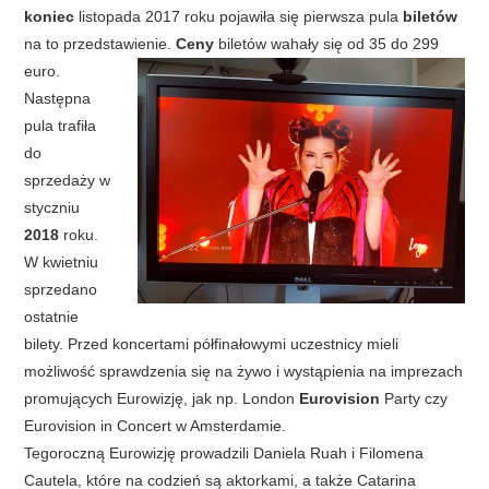
koniec
listopada 2017 roku pojawiła się pierwsza pula
biletów
na to przedstawienie.
Ceny
biletów wahały się od 35 do 299
euro.
Następna
pula trafiła
do
sprzedaży w
styczniu
2018
roku.
W kwietniu
sprzedano
ostatnie
bilety. Przed koncertami półfinałowymi uczestnicy mieli
możliwość sprawdzenia się na żywo i wystąpienia na imprezach
promujących Eurowizję, jak np. London
Eurovision
Party czy
Eurovision in Concert w Amsterdamie.
Tegoroczną Eurowizję prowadzili Daniela Ruah i Filomena
Cautela, które na codzień są aktorkami, a także Catarina