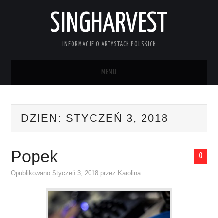
SINGHARVEST
INFORMACJE O ARTYSTACH POLSKICH
MENU
STRONA GŁÓWNA
DZIEN:
STYCZEŃ 3, 2018
KONTAKT
Popek
0
Opublikowano
Styczeń 3, 2018
przez
Karolina