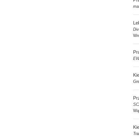
ma
Le
Di
Wr
Pra
EW
Ki
Gre
Pr
SC
Wą
Ki
Tra