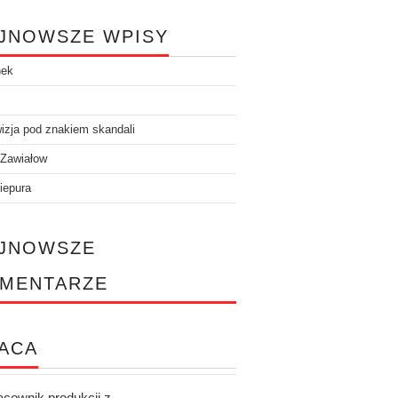
JNOWSZE WPISY
nek
izja pod znakiem skandali
 Zawiałow
iepura
JNOWSZE
MENTARZE
ACA
acownik produkcji z...