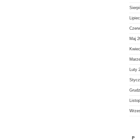
Sierp
Lipie
Czerw
Maj 2
Kwiec
Marz
Luty 
Stycz
Grudz
Listo
Wrzes
P