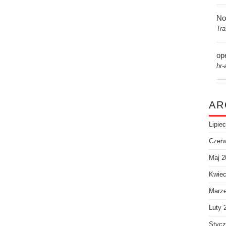
No
Tr
op
hr-
AR
Lipie
Czerw
Maj 2
Kwiec
Marz
Luty 
Stycz