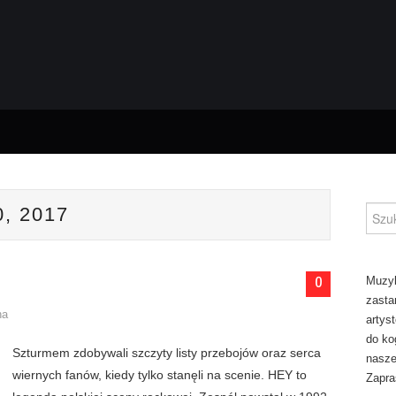
, 2017
Szuka
0
Muzyk
zasta
na
artys
do ko
Szturmem zdobywali szczyty listy przebojów oraz serca
naszej
wiernych fanów, kiedy tylko stanęli na scenie. HEY to
Zapra