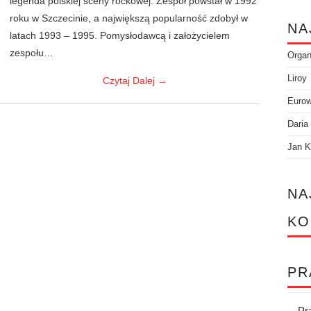
legenda polskiej sceny rockowej. Zespół powstał w 1992
roku w Szczecinie, a największą popularność zdobył w
NA
latach 1993 – 1995. Pomysłodawcą i założycielem
zespołu…
Orga
Liroy
Czytaj Dalej
→
Eurow
Daria
Jan K
NA
KO
PR
Pr