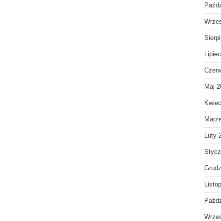
Paźdz
Wrzes
Sierp
Lipie
Czerw
Maj 2
Kwiec
Marz
Luty 
Stycz
Grudz
Listo
Paźdz
Wrzes