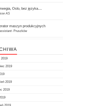
rwegia, Oslo, bez języka....
asse AS
erator maszyn produkcyjnych
assistant
Pruszków
-
CHIWA
c 2019
iec 2019
019
ień 2019
ec 2019
2019
eń 2019