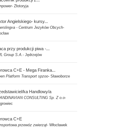
npower
Złotoryja
-
ktor Angielskiego- kursy...
verslingva - Centrum Jezyków Obcych
-
ocław
ca przy produkcji piwa -...
L Group S.A.
Jędrzejów
-
erowca C+E - Mega Firanka...
en Platform Transport spzoo
Sławoborze
-
zedstawiciel/ka Handlowy/a
ANDINAVIAN CONSULTING Sp. Z o.o
-
growiec
erowca C+E
nsportowa przewóz zwierząt
Włocławek
-