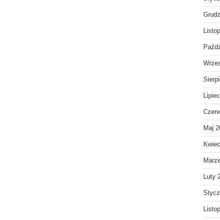
Grudz
Listo
Paźdz
Wrzes
Sierp
Lipie
Czerw
Maj 2
Kwiec
Marz
Luty 
Stycz
Listo