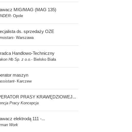
awacz MIG/MAG (MAG 135)
NDER
Opole
-
ecjalista ds. sprzedaży OZE
rmostars
Warszawa
-
radca Handlowo-Techniczny
kon Hb Sp. z o.o.
Bielsko Biała
-
erator maszyn
assistant
Karczew
-
ERATOR PRASY KRAWĘDZIOWEJ...
encja Pracy Koncepcja
awacz elektrodą 111 -...
rman Work