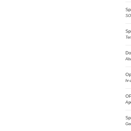
Sp
SO
Sp
Te
Do
Aba
Op
hr-
OP
Ag
Sp
Ge