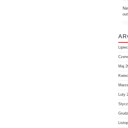
Ne
out
AR
Lipie
Czerw
Maj 2
Kwiec
Marz
Luty 
Stycz
Grudz
Listo