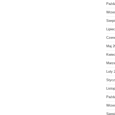
Paźdz
Wrzes
Sierp
Lipie
Czerw
Maj 2
Kwiec
Marz
Luty 
Stycz
Listo
Paźdz
Wrzes
Sierp