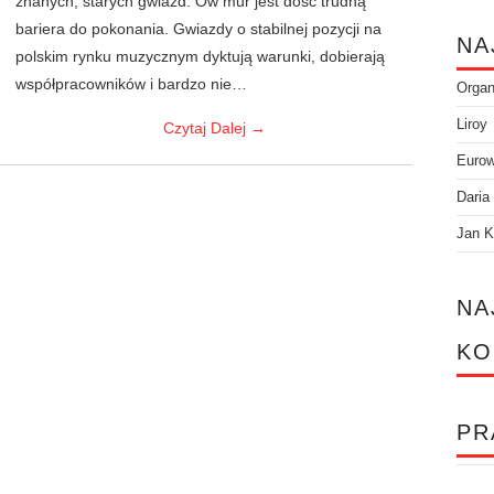
znanych, starych gwiazd. Ów mur jest dość trudną
bariera do pokonania. Gwiazdy o stabilnej pozycji na
NA
polskim rynku muzycznym dyktują warunki, dobierają
współpracowników i bardzo nie…
Orga
Liroy
Czytaj Dalej
→
Eurow
Daria
Jan K
NA
KO
PR