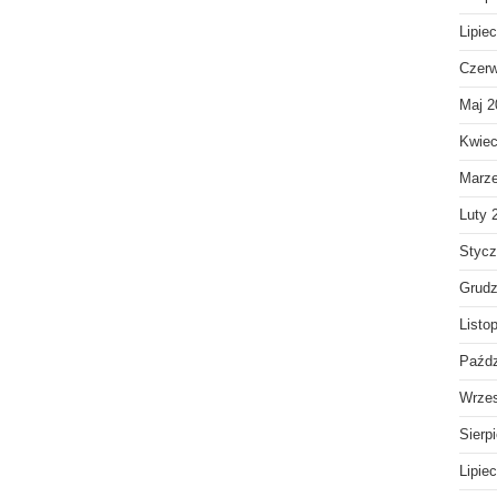
Lipie
Czerw
Maj 2
Kwiec
Marz
Luty 
Stycz
Grudz
Listo
Paźdz
Wrzes
Sierp
Lipie