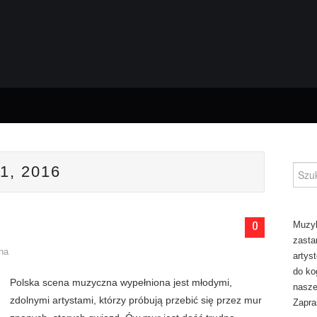
1, 2016
Szuka
0
Muzyk
zasta
ina
artys
do ko
Polska scena muzyczna wypełniona jest młodymi,
naszej
zdolnymi artystami, którzy próbują przebić się przez mur
Zapra