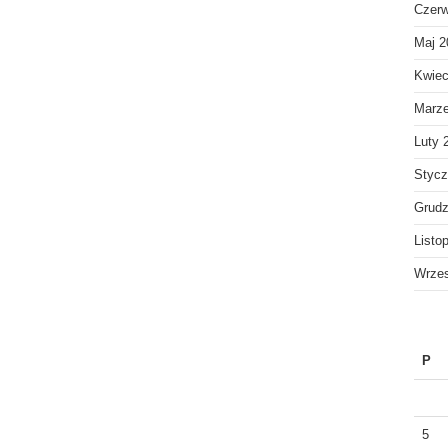
Czerw
Maj 2
Kwiec
Marz
Luty 
Stycz
Grudz
Listo
Wrzes
P
5