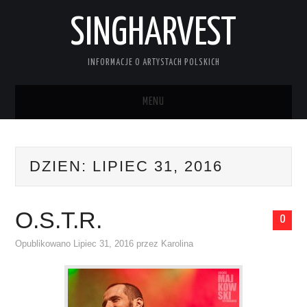
SINGHARVEST
INFORMACJE O ARTYSTACH POLSKICH
MENU
STRONA GŁÓWNA
DZIEN:
LIPIEC 31, 2016
KONTAKT
O.S.T.R.
0
Opublikowano
Lipiec 31, 2016
przez
Karolina