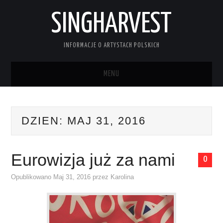
SINGHARVEST
INFORMACJE O ARTYSTACH POLSKICH
MENU
STRONA GŁÓWNA
DZIEN:
MAJ 31, 2016
KONTAKT
Eurowizja już za nami
0
Opublikowano
Maj 31, 2016
przez
Karolina