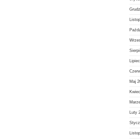
Grudz
Listo
Paźdz
Wrzes
Sierp
Lipie
Czerw
Maj 2
Kwiec
Marz
Luty 
Stycz
Listo