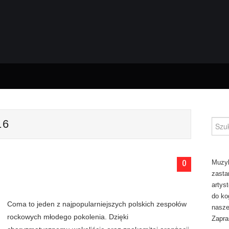
16
Szuka
0
Muzyk
zasta
artys
do ko
Coma to jeden z najpopularniejszych polskich zespołów
naszej
rockowych młodego pokolenia. Dzięki
Zapra