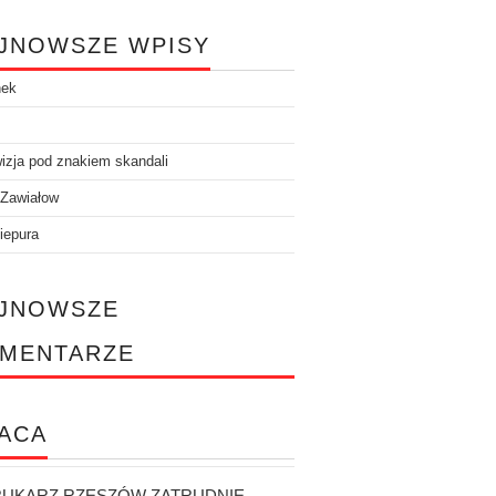
JNOWSZE WPISY
nek
izja pod znakiem skandali
 Zawiałow
iepura
JNOWSZE
MENTARZE
ACA
UKARZ RZESZÓW ZATRUDNIE...