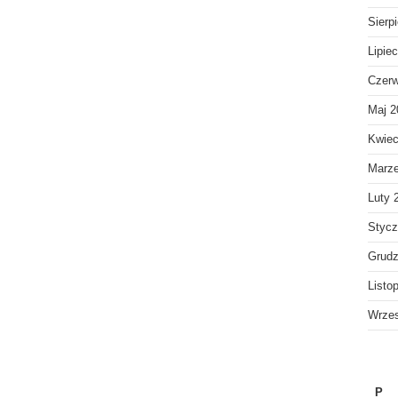
Sierp
Lipie
Czerw
Maj 2
Kwiec
Marz
Luty 
Stycz
Grudz
Listo
Wrzes
P