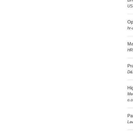
US
Op
hr-
Ma
HR
Pr
D&
Hi
Me
o.o
Pa
Lav