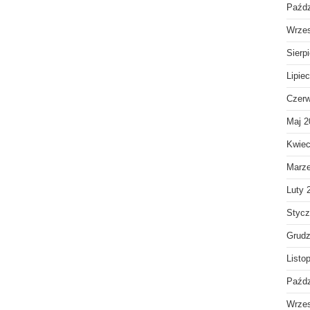
Paźdz
Wrzes
Sierp
Lipie
Czerw
Maj 2
Kwiec
Marz
Luty 
Stycz
Grudz
Listo
Paźdz
Wrzes