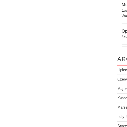
Mu
Ea
Wa
Op
Lav
AR
Lipie
Czerw
Maj 2
Kwiec
Marz
Luty 
Stycz