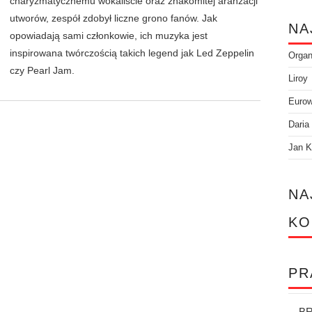
charyzmatycznemu wokaliście oraz znakomitej aranżacji
utworów, zespół zdobył liczne grono fanów. Jak
NA
opowiadają sami członkowie, ich muzyka jest
inspirowana twórczością takich legend jak Led Zeppelin
Orga
czy Pearl Jam.
Liroy
Eurow
Daria
Jan K
NA
KO
PR
BR