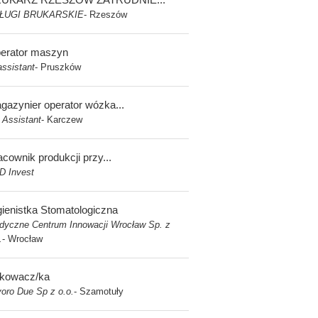
ŁUGI BRUKARSKIE
Rzeszów
-
erator maszyn
assistant
Pruszków
-
gazynier operator wózka...
 Assistant
Karczew
-
acownik produkcji przy...
D Invest
gienistka Stomatologiczna
dyczne Centrum Innowacji Wrocław Sp. z
.
Wrocław
-
kowacz/ka
oro Due Sp z o.o.
Szamotuły
-