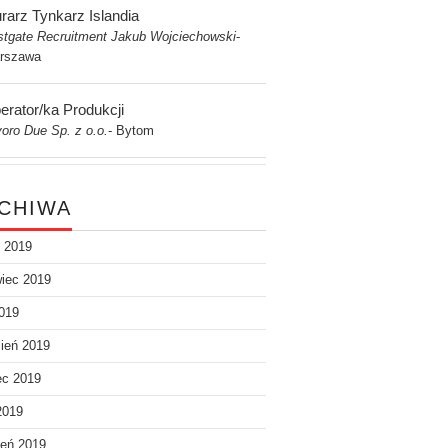
rarz Tynkarz Islandia
stgate Recruitment Jakub Wojciechowski
-
rszawa
erator/ka Produkcji
oro Due Sp. z o.o.
Bytom
-
CHIWA
c 2019
iec 2019
019
ień 2019
ec 2019
2019
eń 2019